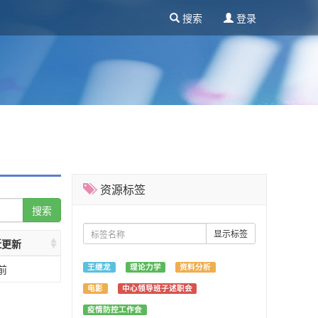
搜索
登录
资源标签
搜索
显示标签
近更新
王继龙
理论力学
资料分析
前
电影
中心领导班子述职会
疫情防控工作会