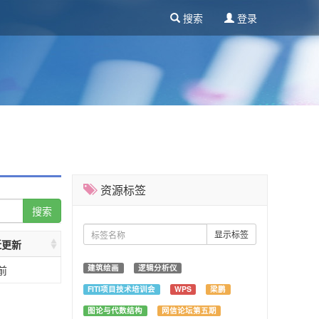
搜索
登录
资源标签
搜索
显示标签
近更新
建筑绘画
逻辑分析仪
前
FITI项目技术培训会
WPS
梁鹏
图论与代数结构
网信论坛第五期