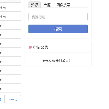
资源
专题
图像搜索
月前
月前
前
搜索
前
前
空间公告
前
没有发布任何公告！
前
前
前
前
2
下一页