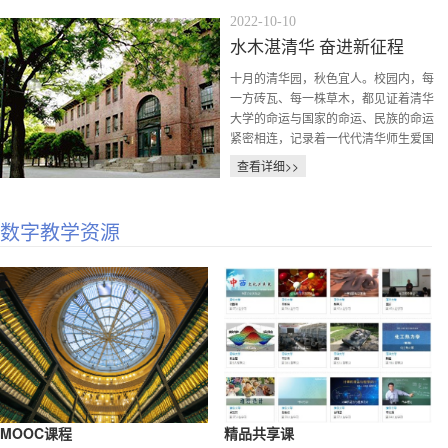
2022-10-10
水木湛清华 奋进新征程
十月的清华园，秋色宜人。校园内，每
一方砖瓦、每一株草木，都见证着清华
大学的命运与国家的命运、民族的命运
紧密相连，记录着一代代清华师生爱国
奉献...
查看详细>>
数字教学资源
MOOC课程
精品共享课