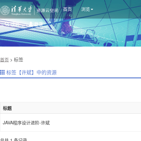
首页
浏览
搜索
登录
标签
首页
>
标签【许斌】中的资源
标题
JAVA程序设计进阶-许斌
总共 1 条记录